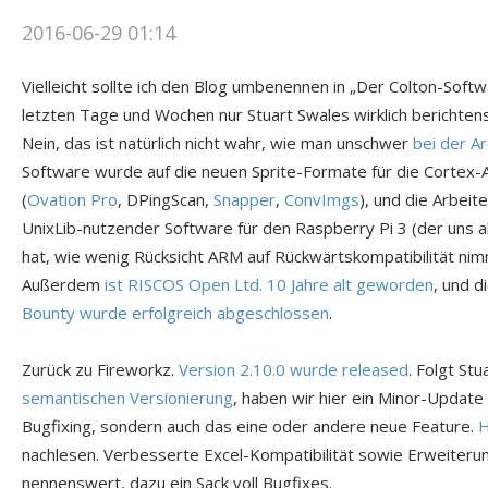
2016-06-29 01:14
Vielleicht sollte ich den Blog umbenennen in „Der Colton-Softwa
letzten Tage und Wochen nur Stuart Swales wirklich berichte
Nein, das ist natürlich nicht wahr, wie man unschwer
bei der Ar
Software wurde auf die neuen Sprite-Formate für die Cortex
(
Ovation Pro
, DPingScan,
Snapper
,
ConvImgs
), und die Arbei
UnixLib-nutzender Software für den Raspberry Pi 3 (der uns a
hat, wie wenig Rücksicht ARM auf Rückwärtskompatibilität nim
Außerdem
ist RISCOS Open Ltd. 10 Jahre alt geworden
, und d
Bounty wurde erfolgreich abgeschlossen
.
Zurück zu Fireworkz.
Version 2.10.0 wurde released
. Folgt St
semantischen Versionierung
, haben wir hier ein Minor-Update 
Bugfixing, sondern auch das eine oder andere neue Feature.
H
nachlesen. Verbesserte Excel-Kompatibilität sowie Erweiteru
nennenswert, dazu ein Sack voll Bugfixes.