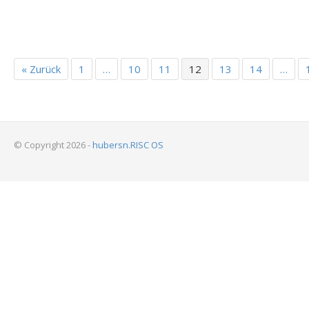
« Zurück
1
…
10
11
12
13
14
…
© Copyright 2026 -
hubersn.RISC OS