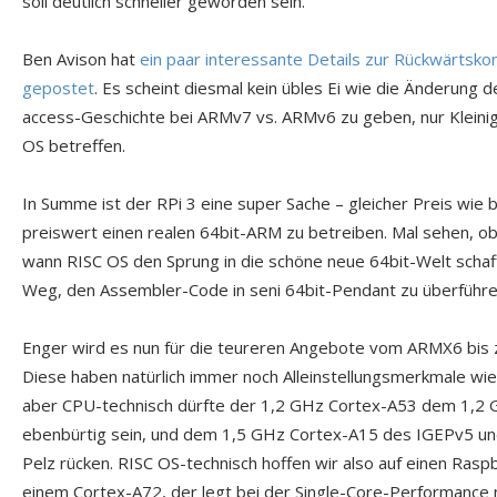
soll deutlich schneller geworden sein.
Ben Avison hat
ein paar interessante Details zur Rückwärtsk
gepostet
. Es scheint diesmal kein übles Ei wie die Änderun
access-Geschichte bei ARMv7 vs. ARMv6 zu geben, nur Kleinigk
OS betreffen.
In Summe ist der RPi 3 eine super Sache – gleicher Preis wie 
preiswert einen realen 64bit-ARM zu betreiben. Mal sehen, ob
wann RISC OS den Sprung in die schöne neue 64bit-Welt schaf
Weg, den Assembler-Code in seni 64bit-Pendant zu überführen
Enger wird es nun für die teureren Angebote vom ARMX6 bis
Diese haben natürlich immer noch Alleinstellungsmerkmale wie
aber CPU-technisch dürfte der 1,2 GHz Cortex-A53 dem 1,2
ebenbürtig sein, und dem 1,5 GHz Cortex-A15 des IGEPv5 un
Pelz rücken. RISC OS-technisch hoffen wir also auf einen Raspb
einem Cortex-A72, der legt bei der Single-Core-Performance 