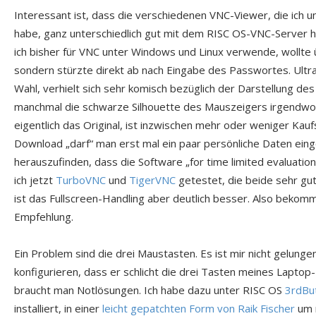
Interessant ist, dass die verschiedenen VNC-Viewer, die ich 
habe, ganz unterschiedlich gut mit dem RISC OS-VNC-Server 
ich bisher für VNC unter Windows und Linux verwende, wollte ü
sondern stürzte direkt ab nach Eingabe des Passwortes. Ult
Wahl, verhielt sich sehr komisch bezüglich der Darstellung de
manchmal die schwarze Silhouette des Mauszeigers irgendwo
eigentlich das Original, ist inzwischen mehr oder weniger K
Download „darf“ man erst mal ein paar persönliche Daten ein
herauszufinden, dass die Software „for time limited evaluation 
ich jetzt
TurboVNC
und
TigerVNC
getestet, die beide sehr gut
ist das Fullscreen-Handling aber deutlich besser. Also beko
Empfehlung.
Ein Problem sind die drei Maustasten. Es ist mir nicht gelunge
konfigurieren, dass er schlicht die drei Tasten meines Laptop
braucht man Notlösungen. Ich habe dazu unter RISC OS
3rdBu
installiert, in einer
leicht gepatchten Form von Raik Fischer
um 