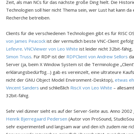
Zeit, als man NCs für das nächste große Ding hielt. Die Histori
Technologien soll hier nicht Thema sein, wer Lust hat kann da 
Recherche betreiben.
Clients für die verschiedenen Technologien gibt es für RISC O
von James Peacock
ist der vermutlich beste VNC-Client gefol
Lefevre
.
VNCViewer von Leo White
ist leider nicht 32bit-fähi
Simon Truss
. Für RDP ist der
RDPClient von Andrew Sellors
das
Server (ja, beim X Window System ist die Terminologie „Client
erklärungsbedürftig…) gab es vereinzelt, eine ultrateure Kau
nicht der GNU Object Model Environment-Desktop),
etwas eh
Vincent Sanders
und schließlich
RiscX von Leo White
– allesamt
32bit-fähig.
Sehr viel dünner sieht es auf der Server-Seite aus. Anno 200
Henrik Bjerregaard Pedersen
(Autor von ProSound, StudioSou
sehr experimentell und langsam war und den ich zudem nie ric