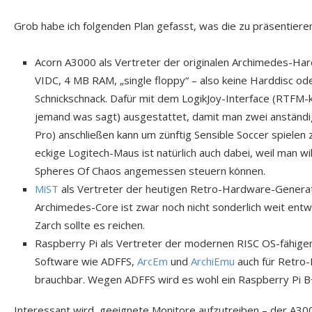
Grob habe ich folgenden Plan gefasst, was die zu präsentier
Acorn A3000 als Vertreter der originalen Archimedes-H
VIDC, 4 MB RAM, „single floppy“ – also keine Harddisc o
Schnickschnack. Dafür mit dem LogikJoy-Interface (RTFM-k
jemand was sagt) ausgestattet, damit man zwei anständig
Pro) anschließen kann um zünftig Sensible Soccer spielen 
eckige Logitech-Maus ist natürlich auch dabei, weil man wil
Spheres Of Chaos angemessen steuern können.
MiST
als Vertreter der heutigen Retro-Hardware-Genera
Archimedes-Core ist zwar noch nicht sonderlich weit entwi
Zarch sollte es reichen.
Raspberry Pi als Vertreter der modernen RISC OS-fähige
Software wie ADFFS,
ArcEm
und
ArchiEmu
auch für Retro
brauchbar. Wegen ADFFS wird es wohl ein Raspberry Pi 
Interessant wird, geeignete Monitore aufzutreiben – der A30