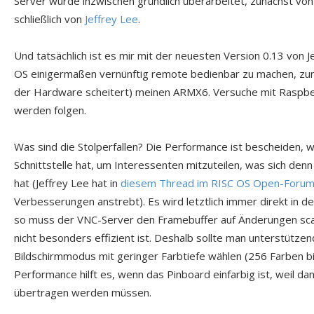
Server wurde inzwischen gründlich überarbeitet, zunächst vo
schließlich von
Jeffrey Lee
.
Und tatsächlich ist es mir mit der neuesten Version 0.13 von J
OS einigermaßen vernünftig remote bedienbar zu machen, zunä
der Hardware scheitert) meinen ARMX6. Versuche mit Raspbe
werden folgen.
Was sind die Stolperfallen? Die Performance ist bescheiden, w
Schnittstelle hat, um Interessenten mitzuteilen, was sich den
hat (Jeffrey Lee hat in
diesem Thread im RISC OS Open-Foru
Verbesserungen anstrebt). Es wird letztlich immer direkt in d
so muss der VNC-Server den Framebuffer auf Änderungen sca
nicht besonders effizient ist. Deshalb sollte man unterstützen
Bildschirmmodus mit geringer Farbtiefe wählen (256 Farben bi
Performance hilft es, wenn das Pinboard einfarbig ist, weil da
übertragen werden müssen.